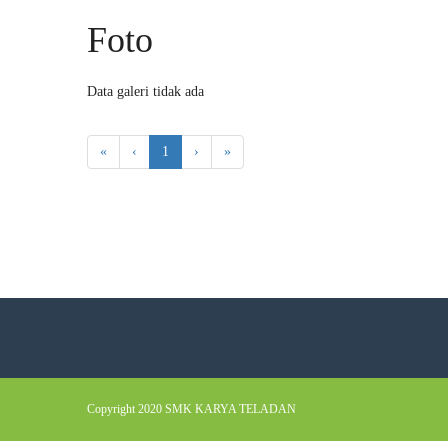
Foto
Data galeri tidak ada
«
‹
1
›
»
Copyright 2020 SMK KARYA TELADAN